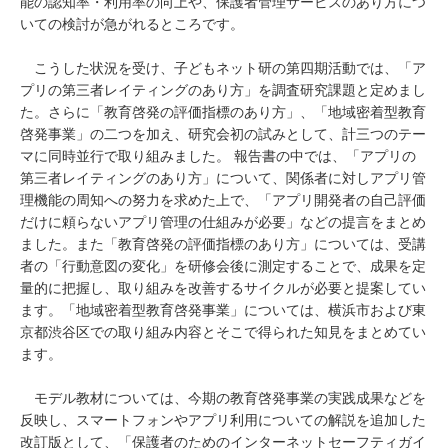
能の認知率・利用率の向上や、保護者管理サービスのあり方につ
いての検討が急がれるところです。
こうした状況を受け、子どもネット研の第四期活動では、「ア
プリの第三者レイティングのあり方」を調査研究課題と定めまし
た。さらに「教育啓発の評価指標のあり方」、「地域密着型教育
啓発事業」の二つを加え、研究会初の試みとして、計三つのテー
マに同時並行で取り組みました。 報告書の中では、「アプリの
第三者レイティングのあり方」について、関係者に対しアプリ管
理機能の周知への努力を求めた上で、「アプリ開発者の自己評価
だけに頼らないアプリ管理の仕組みが必要」などの提言をまとめ
ました。また「教育啓発の評価指標のあり方」については、受講
者の「行動意図の変化」を研修会後に測定することで、成果を定
量的に把握し、取り組みを改善するサイクルが必要と提案してい
ます。「地域密着型教育啓発事業」については、横浜市および東
京都渋谷区での取り組み内容とそこで得られた知見をまとめてい
ます。
モデル教材については、今期の教育啓発事業の実践成果などを
反映し、スマートフォンやアプリ利用についての解説を追加した
改訂版として、「保護者のためのインターネットセーフティガイ