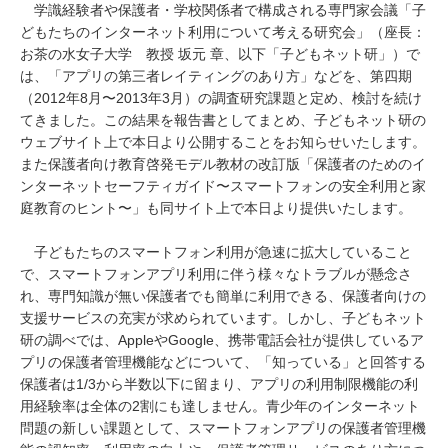
学識経験者や保護者・学校関係者で構成される専門家会議「子
どもたちのインターネット利用について考える研究会」（座長：
お茶の水女子大学 教授 坂元 章、以下「子どもネット研」）で
は、「アプリの第三者レイティングのあり方」などを、第四期
（2012年8月〜2013年3月）の調査研究課題と定め、検討を続け
てきました。この結果を報告書としてまとめ、子どもネット研の
ウェブサイト上で本日より公開することをお知らせいたします。
また保護者向け教育啓発モデル教材の改訂版「保護者のためのイ
ンターネットセーフティガイド〜スマートフォンの安全利用と家
庭教育のヒント〜」も同サイト上で本日より提供いたします。
子どもたちのスマートフォン利用が急速に拡大していること
で、スマートフォンアプリ利用に伴う様々なトラブルが懸念さ
れ、専門知識が無い保護者でも簡単に利用できる、保護者向けの
支援サービスの充実が求められています。しかし、子どもネット
研の調べでは、AppleやGoogle、携帯電話会社が提供しているア
プリの保護者管理機能などについて、「知っている」と回答する
保護者は1/3から半数以下に留まり、アプリの利用制限機能の利
用経験率は全体の2割にも達しません。青少年のインターネット
問題の新しい課題として、スマートフォンアプリの保護者管理機