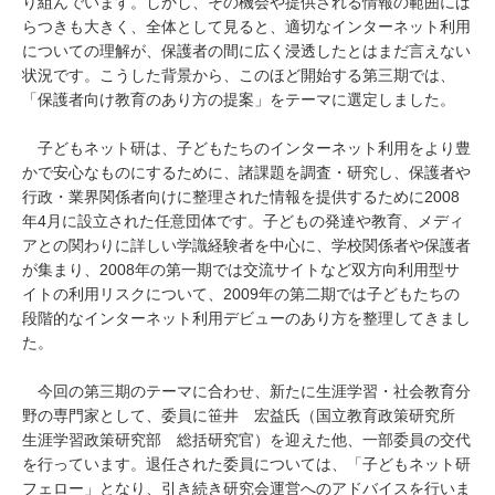
り組んでいます。しかし、その機会や提供される情報の範囲にば
らつきも大きく、全体として見ると、適切なインターネット利用
についての理解が、保護者の間に広く浸透したとはまだ言えない
状況です。こうした背景から、このほど開始する第三期では、
「保護者向け教育のあり方の提案」をテーマに選定しました。
子どもネット研は、子どもたちのインターネット利用をより豊
かで安心なものにするために、諸課題を調査・研究し、保護者や
行政・業界関係者向けに整理された情報を提供するために2008
年4月に設立された任意団体です。子どもの発達や教育、メディ
アとの関わりに詳しい学識経験者を中心に、学校関係者や保護者
が集まり、2008年の第一期では交流サイトなど双方向利用型サ
イトの利用リスクについて、2009年の第二期では子どもたちの
段階的なインターネット利用デビューのあり方を整理してきまし
た。
今回の第三期のテーマに合わせ、新たに生涯学習・社会教育分
野の専門家として、委員に笹井 宏益氏（国立教育政策研究所
生涯学習政策研究部 総括研究官）を迎えた他、一部委員の交代
を行っています。退任された委員については、「子どもネット研
フェロー」となり、引き続き研究会運営へのアドバイスを行いま