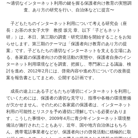
〜適切なインターネット利用の鍵を握る保護者向け教育の実態調
査、あり方の研究を行い、自治体などに提言〜
子どもたちのインターネット利用について考える研究会（座
長：お茶の水女子大学 教授 坂元 章、以下「子どもネット
研」）は、本日、第三期の調査・研究活動を開始することをお知
らせします。第三期のテーマは「保護者向け教育のあり方の提
案」です。子どもたちの適切なインターネットを支える立場にあ
る、各家庭の保護者向けの啓発活動の実態や、保護者自身のイン
ターネット利用環境などを調査、把握し、専門家による議論、検
討を進め、2012年2月には、啓発内容や進め方についての改善提
案を報告書としてまとめ、公開する計画です。
成長の途上にある子どもたちが適切にインターネットを利用し
ていくためには、保護者の適切な見守り、指導や各種の環境整備
が欠かせません。そのために各家庭の保護者は、インターネット
利用の可能性とリスクを予め適切に理解している必要がありま
す。こうした事情や、2009年4月に青少年インターネット環境整
備法が施行されたこともあり、近年、国や地方自治体はもちろ
ん、携帯電話事業者などが、保護者向けの啓発活動に積極的に取