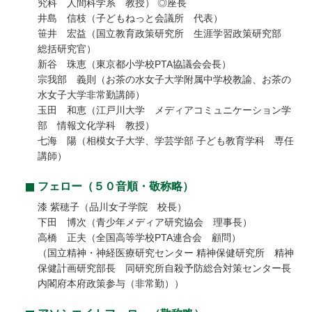
究科 人間科学系 教授） ◎座長
井島 信枝（子どもねっと会議所 代表）
笹井 宏益（国立教育政策研究所 生涯学習政策研究部
総括研究官）
新谷 珠恵（東京都小学校PTA協議会会長）
宗我部 義則（お茶の水女子大学附属中学校教諭、お茶の
水女子大学非常勤講師）
玉田 和恵（江戸川大学 メディアコミュニケーション学
部 情報文化学科 教授）
七海 陽（相模女子大学、学芸学部 子ども教育学科 専任
講師）
フェロー（５０音順・敬称略）
漆 紫穂子（品川女子学院 校長）
下田 博次（青少年メディア研究協会 理事長）
高橋 正夫（全国高等学校PTA連合会 顧問）
（国立精神・神経医療研究センター 精神保健研究所 精神
保健計画研究部長 同研究所自殺予防総合対策センター長
内閣府本府政策参与（非常勤））