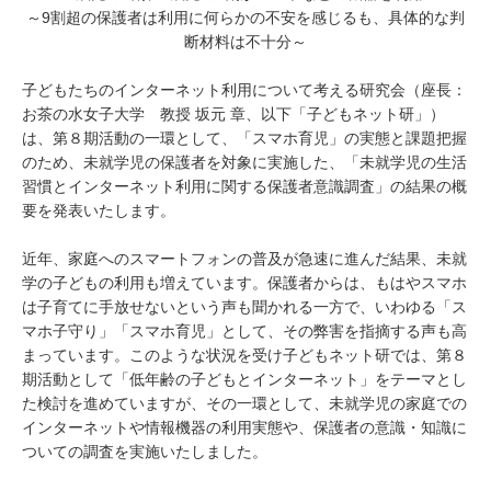
～9割超の保護者は利用に何らかの不安を感じるも、具体的な判
断材料は不十分～
子どもたちのインターネット利用について考える研究会（座長：
お茶の水女子大学 教授 坂元 章、以下「子どもネット研」）
は、第８期活動の一環として、「スマホ育児」の実態と課題把握
のため、未就学児の保護者を対象に実施した、「未就学児の生活
習慣とインターネット利用に関する保護者意識調査」の結果の概
要を発表いたします。
近年、家庭へのスマートフォンの普及が急速に進んだ結果、未就
学の子どもの利用も増えています。保護者からは、もはやスマホ
は子育てに手放せないという声も聞かれる一方で、いわゆる「ス
マホ子守り」「スマホ育児」として、その弊害を指摘する声も高
まっています。このような状況を受け子どもネット研では、第８
期活動として「低年齢の子どもとインターネット」をテーマとし
た検討を進めていますが、その一環として、未就学児の家庭での
インターネットや情報機器の利用実態や、保護者の意識・知識に
ついての調査を実施いたしました。