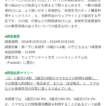
ンテンツとの付き合い方などについての学術的知見や、先進的な
取り組みからの知見などを踏まえて取りまとめます。一般の保護
者向けには、より使いやすく具体的な「未就学児のネット機器利
用チェックリスト」も、当研究会のウェブサイト上で提供する予
定です。その他、行政などの関係者向けには、未就学児保護者向
けの教育啓発のあり方についての提言を行います。
■調査概要
調査期間：2016年10月21日～2016年10月24日
調査対象：第一子に未就学（0歳から6歳）の子どもをもつ保護者
有効回答数：1149件
調査方法：ウェブアンケート方式（ジャストシステム社
（Fastask）に委託）
■調査結果サマリー
（1）１歳児の4割、3歳児の6割がスマホなどの利用を経験し、
その頻度も約5割が「毎日必ず」または「ほぼ毎日」と、スマホ
などが未就学児の日常に深く入り込んでいる。
本調査では、1歳児の41.8%、3歳児の60.3%、6歳児の74.2%
が、スマホなどの情報通信機器を利用することがあるという結果