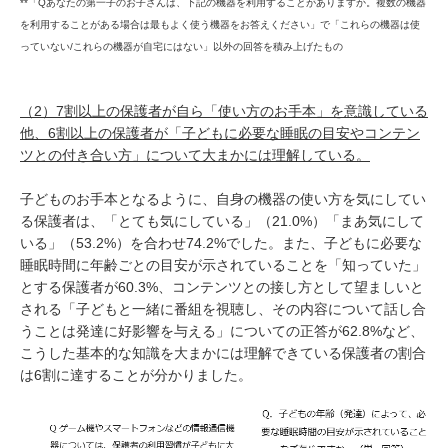
**「Qあなたの第一子のお子さんは、下記の機器を利用することがありますか。複数の機器
を利用することがある場合は
最もよく使う機器をお答えください」で「これらの機器は使
っていない/これらの機器が自宅にはない」以外の回答を積み上げたもの
（2）7割以上の保護者が自ら「使い方のお手本」を意識している
他、6割以上の保護者が「子どもに必要な睡眠の目安やコンテン
ツとの付き合い方」について大まかには理解している。
子どものお手本となるように、自身の機器の使い方を気にしてい
る保護者は、「とても気にしている」（21.0%）「まあ気にして
いる」（53.2%）を合わせ74.2%でした。また、子どもに必要な
睡眠時間に年齢ごとの目安が示されていることを「知っていた」
とする保護者が60.3%、コンテンツとの接し方として望ましいと
される「子どもと一緒に番組を視聴し、その内容について話し合
うことは発達に好影響を与える」についての正答が62.8%など、
こうした基本的な知識を大まかには理解できている保護者の割合
は6割に達することが分かりました。