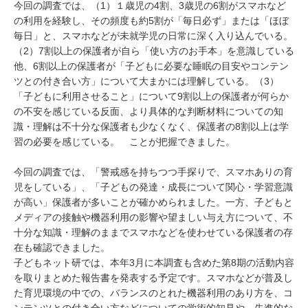
今回の調査では、（1）１歳児の4割、3歳児の6割がスマホなど
の利用を経験し、その頻度も約5割が「毎日必ず」または「ほぼ
毎日」と、スマホなどが未就学児の日常に深く入り込んでいる。
（2）7割以上の保護者が自ら「使い方のお手本」を意識している
他、6割以上の保護者が「子どもに必要な睡眠の目安やコンテン
ツとの付き合い方」について大まかには理解している。（3）
「子どもに利用させること」について9割以上の保護者が何らか
の不安を感じている反面、より具体的な判断材料についての知
識・理解は不十分な保護者も少なくなく、保護者の8割以上は学
習の必要を感じている。 ことが把握できました。
今回の調査では、「警戒感を持ちつつ手探りで、スマホありの育
児をしている」、「子どもの発達・成長について関心・学習意識
が高い」保護者が多いことが確かめられました。一方、子どもと
メディアの接触や機器利用の影響や望ましい与え方について、不
十分な知識・理解のままでスマホなどを使わせている保護者の存
在も確認できました。
子どもネット研では、本年3月に本調査も含めた第8期の活動内容
を取りまとめた報告書を発表する予定です。スマホなどが普及し
た育児環境の中での、バランスのとれた機器利用のあり方を、コ