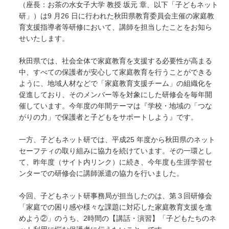
（座長：お茶の水女子大学 教授 坂元 章、以下「子どもネット
研」）は9 月26 日に行われた秋田県教育委員会主催の家庭教
育支援指導者等研修において、講師を担当したことをお知ら
せいたします。
秋田県では、社会全体で家庭教育を支援する必要性が高まる
中、すべての保護者が安心して家庭教育を行うことができる
ように、地域人材などで「家庭教育支援チーム」の組織化を
促進しており、そのメンバー等を対象にした研修会を毎年開
催しています。今年度の年間テーマは『学校・地域の「つな
がりの力」で保護者と子どもをサポートしよう』です。
一方、子どもネット研では、平成25 年度から秋田県のネット
セーフティの取り組みに協力を続けています。その一環とし
て、昨年度（サイト内リンク）に続き、今年度も生涯学習セ
ンターでの研修会に講師派遣の協力を行いました。
今回、子どもネット研事務局が担当したのは、第３回研修会
「家庭での困り感や様々な課題に対応した家庭教育支援を進
めよう②」のうち、2時間の【講話・演習】「子どもたちのネ