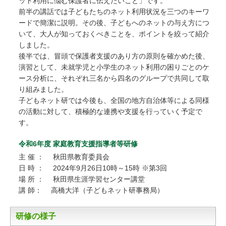
ット利用に悩む保護者に伝えたいこと」です。
前半の講話では子どもたちのネット利用状況を三つのキーワ
ードで簡潔に説明。その後、子どもへのネットの与え方につ
いて、大人が知っておくべきことを、ポイントを絞って紹介
しました。
後半では、冒頭で保護者支援のあり方の原則を確かめた後、
演習として、未就学児と小学生のネット利用の困りごとのケ
ース分析に、それぞれ三名から四名のグループで共同して取
り組みました。
子どもネット研では今後も、全国の地方自治体等による同様
の活動に対して、積極的な連携や支援を行っていく予定で
す。
令和6年度 家庭教育支援指導者等研修
主 催 ： 秋田県教育委員会
日 時 ： 2024年9月26日10時～15時 ※第3回
場 所 ： 秋田県生涯学習センター講堂
講 師： 高橋大洋（子どもネット研事務局）
研修の様子