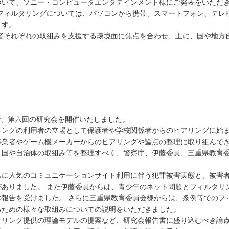
ついて、ソニー・コンピュータエンタテインメント様にご発表をいただ
フィルタリングについては、パソコンから携帯、スマートフォン、テレ
ます。
者それぞれの取組みを支援する環境面に焦点を合わせ、主に、国や地方
まで、第六回の研究会を開催いたしました。
ングの利用者の立場として保護者や学校関係者からのヒアリングに始ま
事業者やゲーム機メーカーからのヒアリングや論点の整理に取り組んでき
、国や自治体の取組み等を整理すべく、警察庁、伊藤委員、三重県教育
に人気のコミュニケーションサイト利用に伴う犯罪被害実態と、被害者
がありました。 また伊藤委員からは、青少年のネット問題とフィルタリ
の報告を受けました。 さらに三重県教育委員会様からは、条例等でのフ
るための様々な取組みについての説明をいただきました。
リング提供の理論モデルの提案など、研究会報告書に盛り込むべき論点