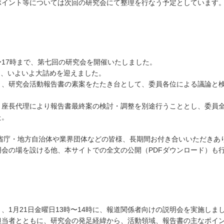
ポイント等については次回の研究会にて整理を行なう予定としています
時〜17時まで、第七回の研究会を開催いたしました。
も、いよいよ大詰めを迎えました。
、研究会活動報告書の素案をたたき台として、委員各位による議論と検
・座長代理により報告書最終案の検討・調整を別途行うこととし、委員
た。
省庁・地方自治体や業界団体などの皆様、長期間お付き合いいただきあ
会の場を設ける他、本サイトでの全文の公開（PDFダウンロード）も
1月21日金曜日13時〜14時に、報道関係者向けの説明会を実施しま
担当者とともに、研究会の発足経緯から、活動領域、報告書の主なポイ