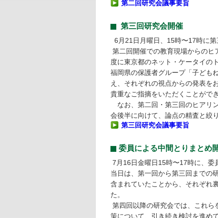
第二回研究会議事要旨
第三回研究会開催
6月21日月曜日、15時〜17時に
第二回開催での教育現場からのヒ
度に東京都のネット・ケータイの
福岡県の保護者グループ「子ども
え、それぞれの視点からの発表を
貴重なご指摘をいただくことがで
なお、第二回・第三回のヒアリン
会後半に向けて、論点の精査と絞り
第三回研究会議事要旨
委員による中間とりまとめ
7月16日金曜日15時〜17時に
当日は、第一回から第三回までの
含まれていたことから、それぞれ
た。
第四回以降の研究会では、これら
策について、引き続き検討を進め