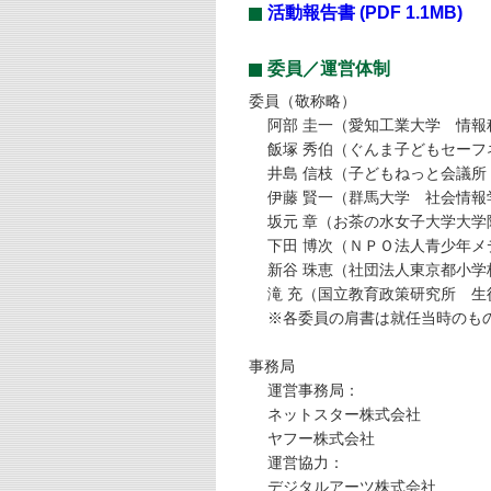
活動報告書
(PDF 1.1MB)
委員／運営体制
委員（敬称略）
阿部 圭一（愛知工業大学 情
飯塚 秀伯（ぐんま子どもセー
井島 信枝（子どもねっと会議所
伊藤 賢一（群馬大学 社会情
坂元 章（お茶の水女子大学大学
下田 博次（ＮＰＯ法人青少年
新谷 珠恵（社団法人東京都小
滝 充（国立教育政策研究所 
※各委員の肩書は就任当時のも
事務局
運営事務局：
ネットスター株式会社
ヤフー株式会社
運営協力：
デジタルアーツ株式会社