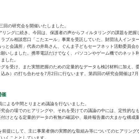
第三回の研究会を開催いたしました。
アリングに続き、今回は、保護者の声からフィルタリングの課題を把握し
トラブル相談窓口「こたエール」事業を受託していた、財団法人インタ
ねっと会議所」代表の井島さん、ぐんま子どもセーフネット活動委員会
お願いしました。携帯電話だけでなく、パソコンやゲーム機でのネット
きました。
グを受け、また実態把握のための定量的なデータも検討材料に加え、委
込み）の打ち合わせを7月2日に行ないます。第四回の研究会開催は7月
開催
、委員による中間とりまとめ議論を行ないました。
研究会の場でのヒアリングや、それを受けての議論の中には、定性的な
裏付けとなる定量的データの有無の確認や、最終報告書の大まかな構成
を前提にして、主に事業者側の実際的な取組み等についてのヒアリング
ていくこととしています。