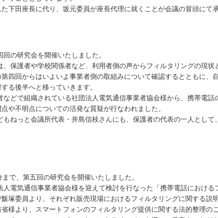
れた下田座長に代り、坂元委員が座長代理に就くことが会議の冒頭にて
第四回の研究会を開催いたしました。
は、保護者や学校関係者など、利用者側の声からフィルタリングの現状
の第四回からはいよいよ事業者側の取組みについて確認するとともに、
握する後半へと移っていきます。
者などで組織されている社団法人電気通信事業者協会様から、携帯電話
問点や不明点についての活発な質疑が行なわれました。
どもねっと会議所代表・井島信枝さんにも、保護者の代表の一人として
0分まで、第五回の研究会を開催いたしました。
法人電気通信事業者協会様を迎えて検討を行なった「携帯電話における
び飯塚委員より、それぞれ販売現場におけるフィルタリングに関する説
務省様より、スマートフォンのフィルタリング提供に関する法的整理の