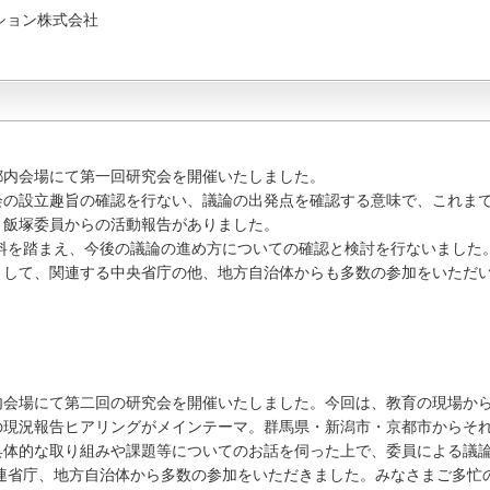
ション株式会社
、都内会場にて第一回研究会を開催いたしました。
会の設立趣旨の確認を行ない、議論の出発点を確認する意味で、これま
、飯塚委員からの活動報告がありました。
料を踏まえ、今後の議論の進め方についての確認と検討を行ないました
として、関連する中央省庁の他、地方自治体からも多数の参加をいただ
都内会場にて第二回の研究会を開催いたしました。今回は、教育の現場か
の現況報告ヒアリングがメインテーマ。群馬県・新潟市・京都市からそ
具体的な取り組みや課題等についてのお話を伺った上で、委員による議
連省庁、地方自治体から多数の参加をいただきました。みなさまご多忙