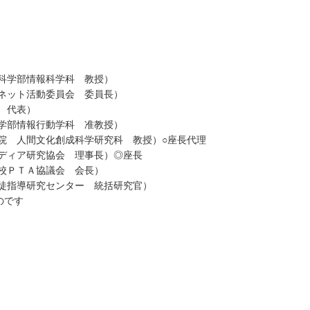
報科学部情報科学科 教授）
フネット活動委員会 委員長）
 代表）
報学部情報行動学科 准教授）
院 人間文化創成科学研究科 教授）○座長代理
メディア研究協会 理事長）◎座長
学校ＰＴＡ協議会 会長）
生徒指導研究センター 統括研究官）
のです